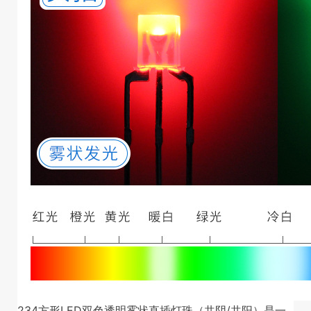
234方形LED双色透明雾状直插灯珠（共阴/共阳）是一